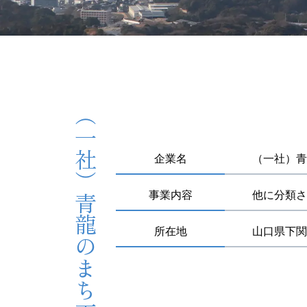
（一社）青龍のまち下関豊浦にぎわし隊
企業名
（一社）青
事業内容
他に分類さ
所在地
山口県下関市